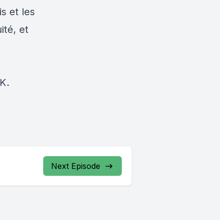
s et les
té, et
K.
Next Episode