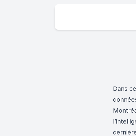
Dans ce
données 
Montréal
l’intell
dernièr