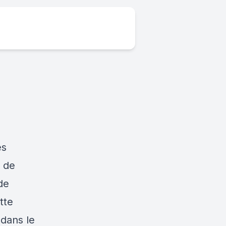
es
e de
de
tte
 dans le