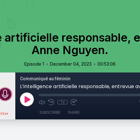
e artificielle responsable,
Anne Nguyen.
•
•
Episode 1
December 04, 2023
00:53:06
Communiqué au féminin
1x
SUBSCRIBE
SHARE