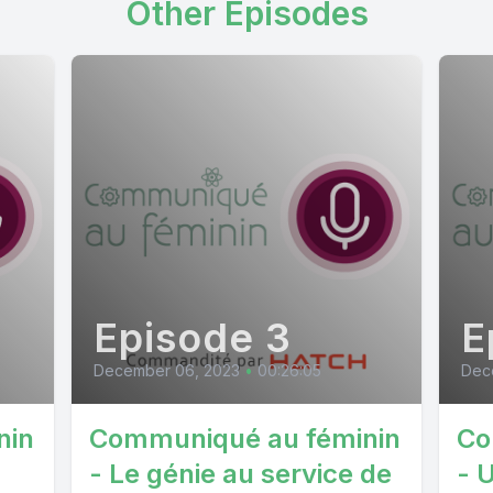
Other Episodes
Episode 3
E
December 06, 2023
•
00:26:05
Dec
nin
Communiqué au féminin
Co
- Le génie au service de
- 