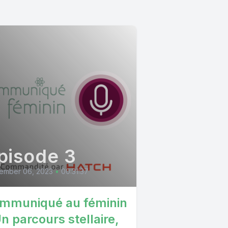
pisode 3
ember 06, 2023
•
00:31:37
mmuniqué au féminin
Un parcours stellaire,