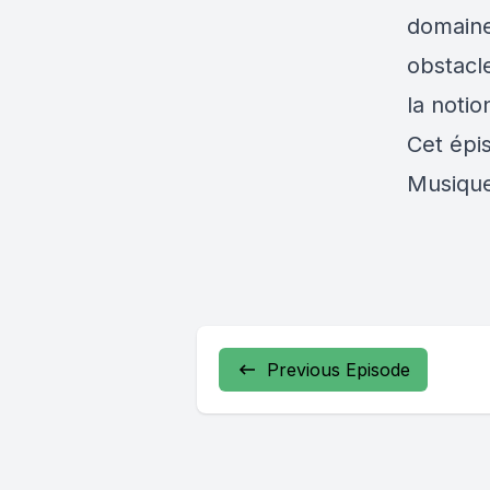
domaine
obstacl
la noti
Cet épi
Musique
Previous Episode