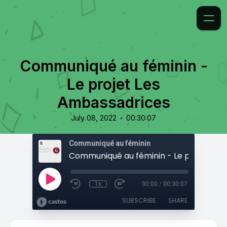
Communiqué au féminin -
Le projet Les
Ambassadrices
•
July 08, 2022
00:30:07
Communiqué au féminin
1x
00:00
/
00:30:07
SUBSCRIBE
SHARE