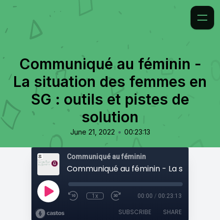
Communiqué au féminin -
La situation des femmes en
SG : outils et pistes de
solution
•
June 21, 2022
00:23:13
Communiqué au féminin
1x
00:00
/
00:23:13
SUBSCRIBE
SHARE