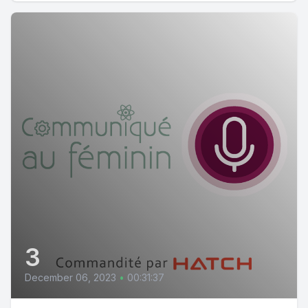
3
December 06, 2023
•
00:31:37